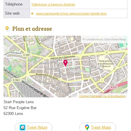
Téléphone
Téléphoner à l'agence d'intérim
Site web
www.startpeople.fr/nos-agences/start-people-lens
Plan et adresse
© contributeurs OpenStreetMap
Corriger l’adresse ou la localisation
Start People Lens
52 Rue Eugène Bar
62300 Lens
Trajet Waze
Trajet Maps