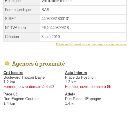
Enseigne
Val d'Allier Interim
Forme juridique
SAS
SIRET
44089931800131
N° TVA Intra.
FR49440899318
Création
3 juin 2019
Éditer les informations de mon agence tous secteurs
Agences à proximité
Crit Issoire
Acto Interim
Boulevard Triozon Bayle
Place du Postillon
1.2 km
1.3 km
Fermée, ouvre demain à 8h30
Fermée, ouvre demain à 8h
Pace 63
Adef+
Rue Eugène Gauttier
Rue Place d'Espagne
1.4 km
1.4 km