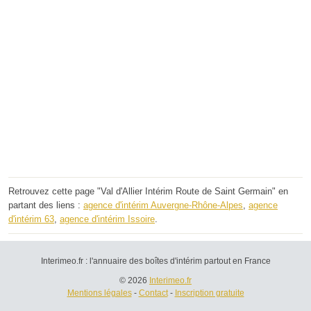
Retrouvez cette page "Val d'Allier Intérim Route de Saint Germain" en
partant des liens :
agence d'intérim Auvergne-Rhône-Alpes
,
agence
d'intérim 63
,
agence d'intérim Issoire
.
Interimeo.fr : l'annuaire des boîtes d'intérim partout en France
© 2026
Interimeo.fr
Mentions légales
-
Contact
-
Inscription gratuite