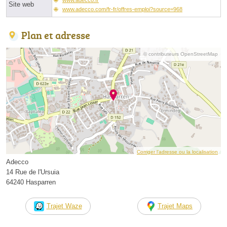
Site web
www.adecco.com/fr-fr/offres-emploi?source=968
Plan et adresse
© contributeurs OpenStreetMap
Corriger l’adresse ou la localisation
Adecco
14 Rue de l'Ursuia
64240 Hasparren
Trajet Waze
Trajet Maps