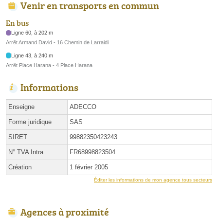
Venir en transports en commun
En bus
Ligne 60, à 202 m
Arrêt Armand David - 16 Chemin de Larraidi
Ligne 43, à 240 m
Arrêt Place Harana - 4 Place Harana
Informations
Enseigne
ADECCO
Forme juridique
SAS
SIRET
99882350423243
N° TVA Intra.
FR68998823504
Création
1 février 2005
Éditer les informations de mon agence tous secteurs
Agences à proximité