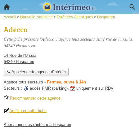
Accueil
>
Nouvelle-Aquitaine
>
Pyrénées-Atlantiques
>
Hasparren
Adecco
Cette fiche présente "Adecco", agence tous secteurs situé
rue de l'ursuia
,
64240 Hasparren.
14 Rue de l'Ursuia
64240 Hasparren
📞 Appeler cette agence d'intérim
Agence tous secteurs
-
Fermée, ouvre à 14h
Secteurs :
accès
PMR
(parking)
,
uniquement sur
RDV
Recommander cette agence
Améliorer cette fiche
Autres agences d'intérim à Hasparren