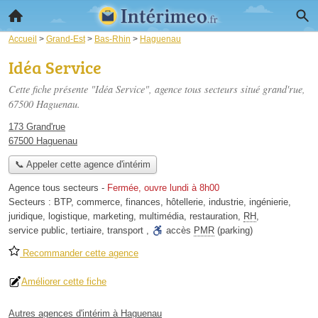
Accueil
>
Grand-Est
>
Bas-Rhin
>
Haguenau
Idéa Service
Cette fiche présente "Idéa Service", agence tous secteurs situé
grand'rue
,
67500 Haguenau.
173 Grand'rue
67500 Haguenau
📞 Appeler cette agence d'intérim
Agence tous secteurs
-
Fermée, ouvre lundi à 8h00
Secteurs :
BTP
,
commerce
,
finances
,
hôtellerie
,
industrie
,
ingénierie
,
juridique
,
logistique
,
marketing
,
multimédia
,
restauration
,
RH
,
service public
,
tertiaire
,
transport
,
accès
PMR
(parking)
Recommander cette agence
Améliorer cette fiche
Autres agences d'intérim à Haguenau