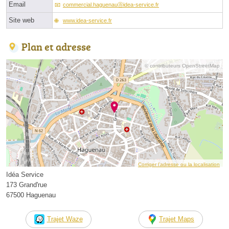
Email
commercial.haguenauⓐidea-service.fr
Site web
www.idea-service.fr
Plan et adresse
© contributeurs OpenStreetMap
Corriger l’adresse ou la localisation
Idéa Service
173 Grand'rue
67500 Haguenau
Trajet Waze
Trajet Maps