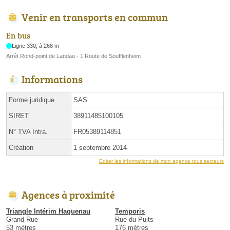
Venir en transports en commun
En bus
Ligne 330, à 268 m
Arrêt Rond-point de Landau - 1 Route de Soufflenheim
Informations
Forme juridique
SAS
SIRET
38911485100105
N° TVA Intra.
FR05389114851
Création
1 septembre 2014
Éditer les informations de mon agence tous secteurs
Agences à proximité
Triangle Intérim Haguenau
Temporis
Grand Rue
Rue du Puits
53 mètres
176 mètres