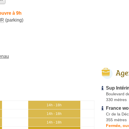
ouvre à 9h
MR
(parking)
uenau
Age
Sup Intéri
Boulevard de
330 mètres
14h - 18h
France wo
Cr de la Dé
14h - 18h
355 mètres
14h - 18h
Fermée, ou