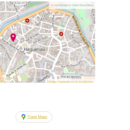
© contributeurs OpenStreetMap
Corriger l’adresse ou la localisation
Trajet Maps