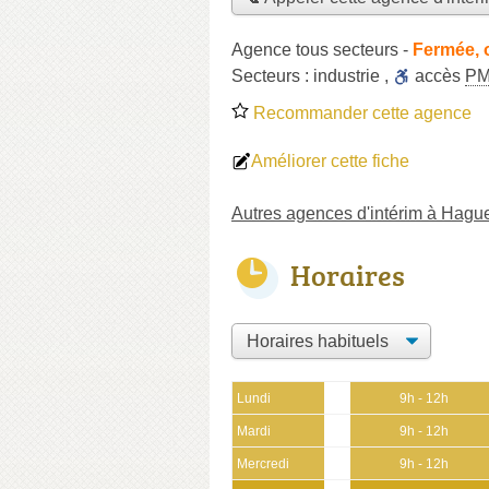
Agence tous secteurs
-
Fermée, 
Secteurs :
industrie
,
accès
P
Recommander cette agence
Améliorer cette fiche
Autres agences d'intérim à Hag
Horaires
Lundi
9h - 12h
Mardi
9h - 12h
Mercredi
9h - 12h