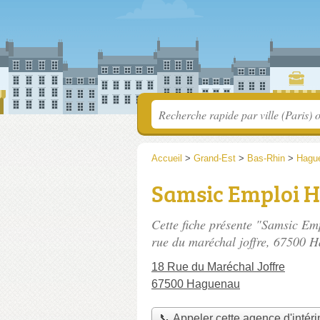
Accueil
>
Grand-Est
>
Bas-Rhin
>
Hagu
Samsic Emploi 
Cette fiche présente "Samsic Em
rue du maréchal joffre
, 67500 H
18 Rue du Maréchal Joffre
67500 Haguenau
📞 Appeler cette agence d'intér