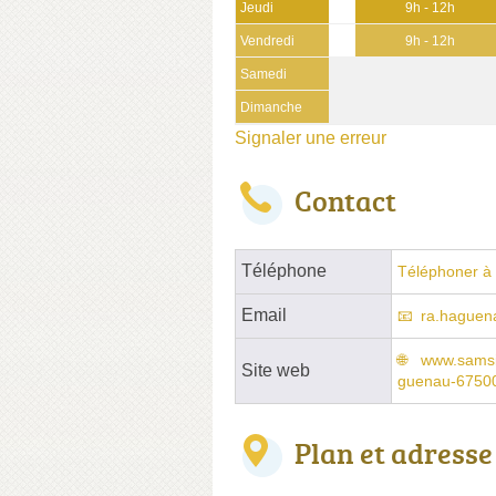
Jeudi
9h - 12h
Vendredi
9h - 12h
Samedi
Dimanche
Signaler une erreur
Contact
Téléphone
Téléphoner à 
Email
ra.haguen
www.samsic
Site web
guenau-6750
Plan et adresse