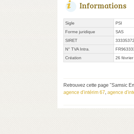
Informations
Sigle
PSI
Forme juridique
SAS
SIRET
3333537
N° TVA Intra.
FR96333
Création
26 févrie
Retrouvez cette page "Samsic Em
agence d'intérim 67
,
agence d'in