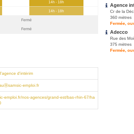
14h - 18h
Agence in
Cr de la Dé
14h - 18h
360 mètres
Fermé
Fermée, ouv
Fermé
Adecco
Rue des Mo
375 mètres
Fermée, ou
l'agence d'intérim
auⓐsamsic-emploi.fr
-emploi.fr/nos-agences/grand-est/bas-rhin-67/ha
0