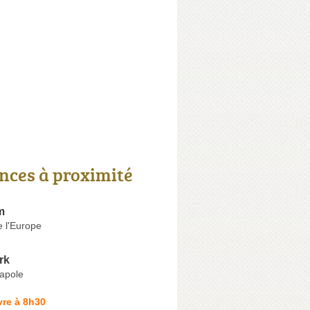
nces à proximité
m
 l'Europe
rk
capole
vre à 8h30