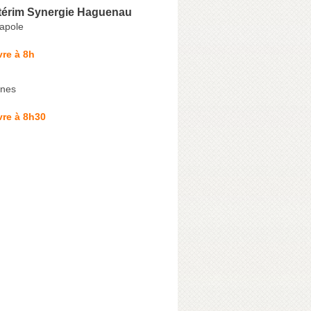
térim Synergie Haguenau
capole
re à 8h
ines
vre à 8h30