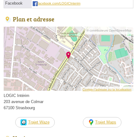
Facebook
facebook.com/LOGICInterim
Plan et adresse
© contributeurs OpenStreetMap
Corriger l’adresse ou la localisation
LOGIC Intérim
203 avenue de Colmar
67100 Strasbourg
Trajet Waze
Trajet Maps