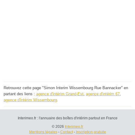
Retrouvez cette page "Simon Interim Wissembourg Rue Bannacker" en
partant des liens :
agence d'intérim Grand-Est
,
agence d'intérim 67
,
agence d'intérim Wissembourg
.
Interimeo.fr : l'annuaire des boîtes d'intérim partout en France
© 2026
Interimeo.fr
Mentions légales
-
Contact
-
Inscription gratuite