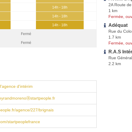
2A Route de
14h - 18h
1 km
Fermée, ouv
14h - 18h
Adéquat
14h - 18h
Rue du Colo
Fermé
1.7 km
Fermée, ouv
Fermé
R.A.S Inté
Rue Général
2.2 km
l'agence d'intérim
beyrandmorenoⓐstartpeople.fr
eople.fr/agence/227/brignais
om/startpeoplefrance