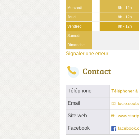
Mercredi
8h - 12h
Jeudi
8h - 12h
Vendredi
8h - 12h
Samedi
Dimanche
Signaler une erreur
Contact
Téléphone
Téléphoner à 
Email
lucie.sou
Site web
www.startp
Facebook
facebook.c