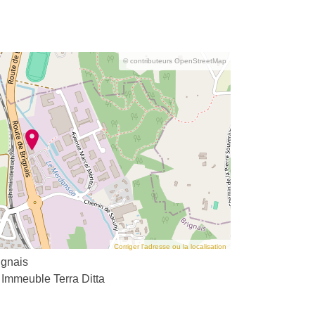
© contributeurs OpenStreetMap
Corriger l’adresse ou la localisation
ignais
Immeuble Terra Ditta