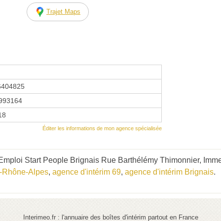
Trajet Maps
6404825
993164
18
Éditer les informations de mon agence spécialisée
mploi Start People Brignais Rue Barthélémy Thimonnier, Immeu
e-Rhône-Alpes
,
agence d'intérim 69
,
agence d'intérim Brignais
.
Interimeo.fr : l'annuaire des boîtes d'intérim partout en France