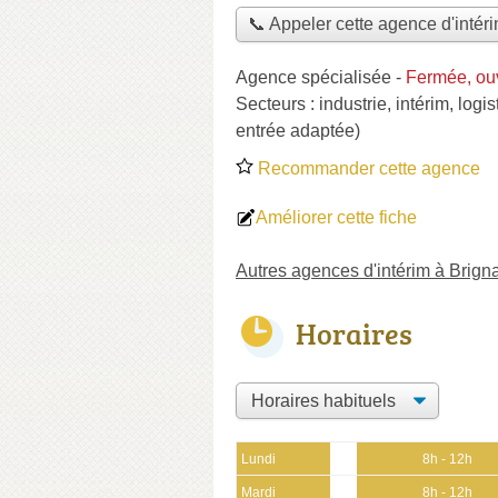
📞 Appeler cette agence d'intér
Agence spécialisée
-
Fermée, ouv
Secteurs :
industrie
,
intérim
,
logis
entrée adaptée)
Recommander cette agence
Améliorer cette fiche
Autres agences d'intérim à Brign
Horaires
Lundi
8h - 12h
Mardi
8h - 12h