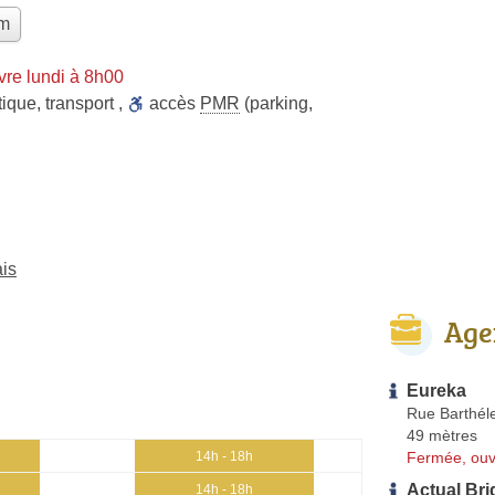
im
re lundi à 8h00
tique
,
transport
,
accès
PMR
(parking,
ais
Age
Eureka
Rue Barthél
49 mètres
Fermée, ouv
14h - 18h
Actual Bri
14h - 18h