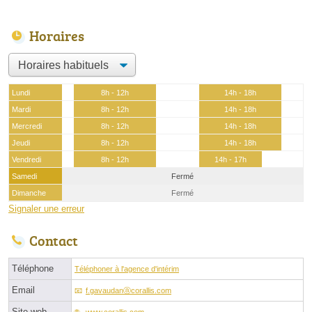
Horaires
Lundi
8h - 12h
14h - 18h
Mardi
8h - 12h
14h - 18h
Mercredi
8h - 12h
14h - 18h
Jeudi
8h - 12h
14h - 18h
Vendredi
8h - 12h
14h - 17h
Samedi
Fermé
Dimanche
Fermé
Signaler une erreur
Contact
Téléphone
Téléphoner à l'agence d'intérim
Email
f.gavaudanⓐcorallis.com
Site web
www.corallis.com