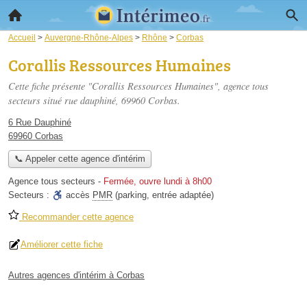
Accueil
>
Auvergne-Rhône-Alpes
>
Rhône
>
Corbas
Corallis Ressources Humaines
Cette fiche présente "Corallis Ressources Humaines", agence tous
secteurs situé
rue dauphiné
, 69960 Corbas.
6 Rue Dauphiné
69960 Corbas
📞 Appeler cette agence d'intérim
Agence tous secteurs
-
Fermée, ouvre lundi à 8h00
Secteurs :
accès
PMR
(parking, entrée adaptée)
Recommander cette agence
Améliorer cette fiche
Autres agences d'intérim à Corbas