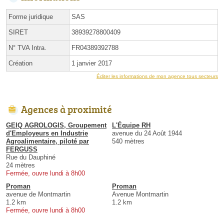
Forme juridique
SAS
SIRET
38939278800409
N° TVA Intra.
FR04389392788
Création
1 janvier 2017
Éditer les informations de mon agence tous secteurs
Agences à proximité
GEIQ AGROLOGIS, Groupement
L'Équipe RH
d'Employeurs en Industrie
avenue du 24 Août 1944
Agroalimentaire, piloté par
540 mètres
FERGUSS
Rue du Dauphiné
24 mètres
Fermée, ouvre lundi à 8h00
Proman
Proman
avenue de Montmartin
Avenue Montmartin
1.2 km
1.2 km
Fermée, ouvre lundi à 8h00