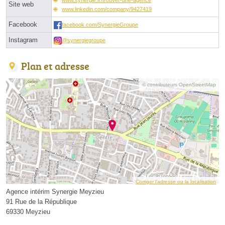
Site web
www.linkedin.com/company/9427419
Facebook
facebook.com/SynergieGroupe
Instagram
@synergiegroupe
Plan et adresse
© contributeurs OpenStreetMap
Corriger l’adresse ou la localisation
Agence intérim Synergie Meyzieu
91 Rue de la République
69330 Meyzieu