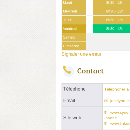
Mardi
8h30 - 12h
Mercredi
8h30 - 12h
Jeudi
8h30 - 12h
Vendredi
8h30 - 12h
Samedi
Dimanche
Signaler une erreur
Contact
Téléphone
Téléphoner à 
Email
jocelyne.c
www.synerg
Site web
-saone
www.linke