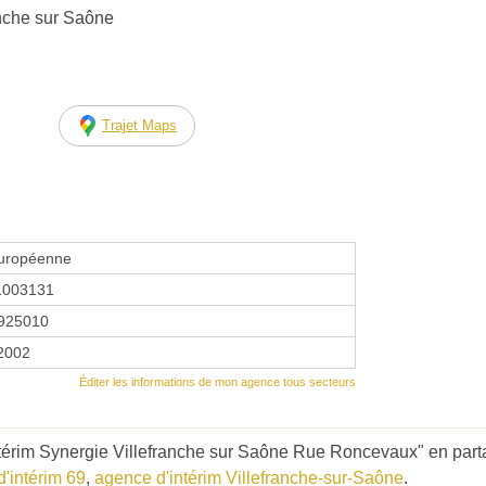
anche sur Saône
Trajet Maps
européenne
1003131
925010
 2002
Éditer les informations de mon agence tous secteurs
térim Synergie Villefranche sur Saône Rue Roncevaux" en parta
'intérim 69
,
agence d'intérim Villefranche-sur-Saône
.