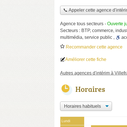
📞 Appeler cette agence d'intér
Agence tous secteurs
-
Ouverte j
Secteurs :
BTP
,
commerce
,
indust
multimédia
,
service public
,
ac
Recommander cette agence
Améliorer cette fiche
Autres agences d'intérim à Ville
Horaires
Lundi