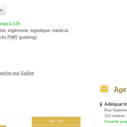
im
usqu'à 12h
rie
,
ingénierie
,
logistique
,
médical
,
cès
PMR
(parking)
franche-sur-Saône
Age
Adéquat I
Rue Nationa
222 mètres
Ouverte jus
14h - 18h