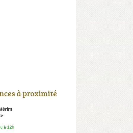
nces à proximité
ntérim
le
qu'à 12h