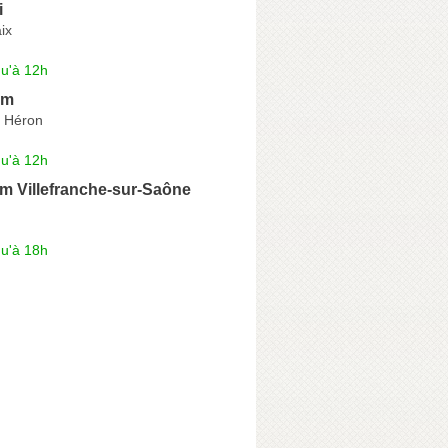
i
ix
qu'à 12h
im
e Héron
qu'à 12h
rim Villefranche-sur-Saône
qu'à 18h