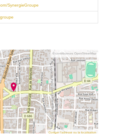
com/SynergieGroupe
groupe
© contributeurs OpenStreetMap
Corriger l’adresse ou la localisation