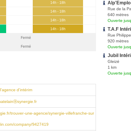
Alp'Emplo
14h - 18h
Rue de la Pa
14h - 18h
640 mètres
Ouverte jus
14h - 18h
T.A.F Intér
14h - 18h
Rue Philipp
Fermé
920 mètres
Ouverte jus
Fermé
Jubil Inté
Gleizé
1 km
Ouverte jus
l'agence d'intérim
hatelainⓐsynergie.fr
ie.fr/trouver-une-agence/synergie-villefranche-sur
din.com/company/9427419