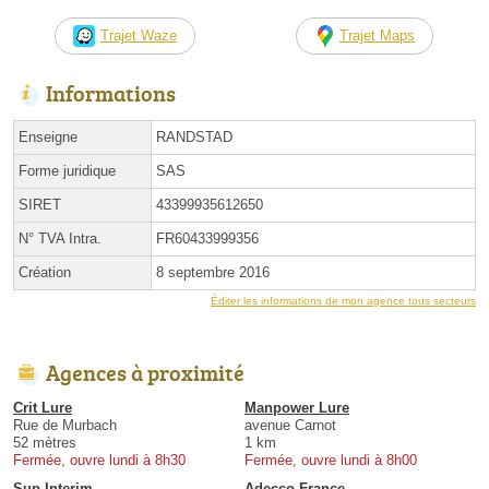
Trajet Waze
Trajet Maps
Informations
Enseigne
RANDSTAD
Forme juridique
SAS
SIRET
43399935612650
N° TVA Intra.
FR60433999356
Création
8 septembre 2016
Éditer les informations de mon agence tous secteurs
Agences à proximité
Crit Lure
Manpower Lure
Rue de Murbach
avenue Carnot
52 mètres
1 km
Fermée, ouvre lundi à 8h30
Fermée, ouvre lundi à 8h00
Sup Interim
Adecco France