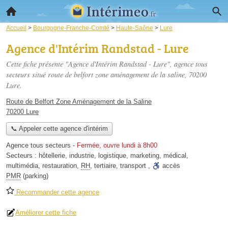
Accueil
>
Bourgogne-Franche-Comté
>
Haute-Saône
>
Lure
Agence d'Intérim Randstad - Lure
Cette fiche présente "Agence d'Intérim Randstad - Lure", agence tous
secteurs situé
route de belfort zone aménagement de la saline
, 70200
Lure.
Route de Belfort Zone Aménagement de la Saline
70200 Lure
📞 Appeler cette agence d'intérim
Agence tous secteurs
-
Fermée, ouvre lundi à 8h00
Secteurs :
hôtellerie
,
industrie
,
logistique
,
marketing
,
médical
,
multimédia
,
restauration
,
RH
,
tertiaire
,
transport
,
accès
PMR
(parking)
Recommander cette agence
Améliorer cette fiche