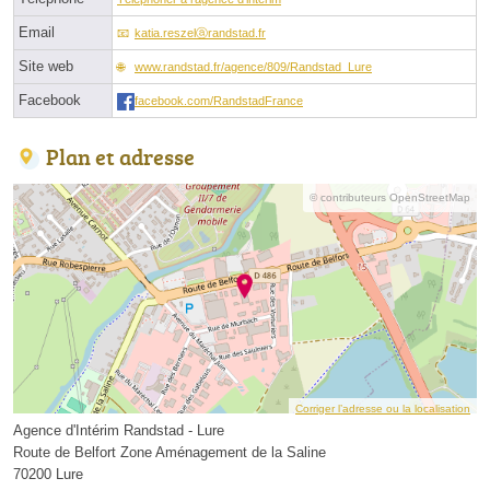
Email
katia.reszelⓐrandstad.fr
Site web
www.randstad.fr/agence/809/Randstad_Lure
Facebook
facebook.com/RandstadFrance
Plan et adresse
© contributeurs OpenStreetMap
Corriger l’adresse ou la localisation
Agence d'Intérim Randstad - Lure
Route de Belfort Zone Aménagement de la Saline
70200 Lure