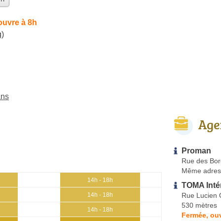
ouvre à 8h
g)
ans
Age
Proman
Rue des Bo
Même adres
14h - 18h
TOMA Inté
Rue Lucien 
14h - 18h
530 mètres
14h - 18h
Fermée, ouv