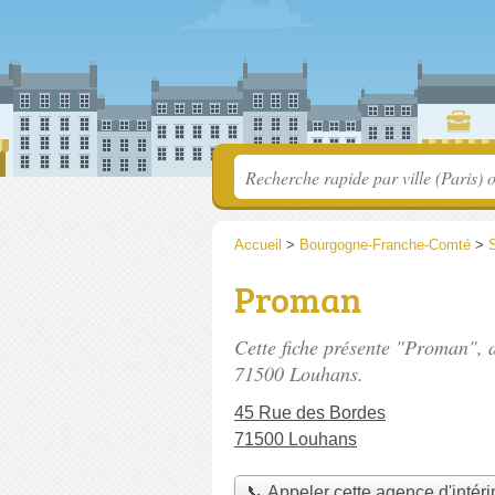
Accueil
>
Bourgogne-Franche-Comté
>
S
Proman
Cette fiche présente "Proman", 
71500 Louhans.
45 Rue des Bordes
71500 Louhans
📞 Appeler cette agence d'intér