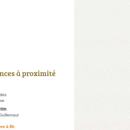
nces à proximité
rdes
se
rim
Guillemaut
re à 8h