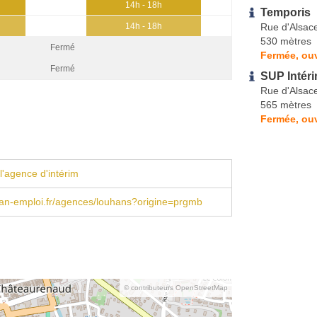
14h - 18h
Temporis
Rue d'Alsac
14h - 18h
530 mètres
Fermé
Fermée, ouv
Fermé
SUP Intér
Rue d'Alsac
565 mètres
Fermée, ouv
l'agence d'intérim
n-emploi.fr/agences/louhans?origine=prgmb
© contributeurs OpenStreetMap