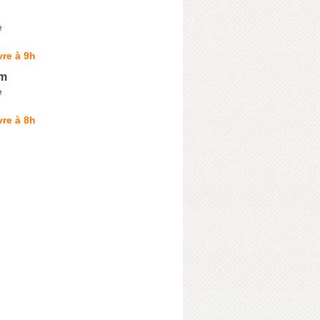
e
re à 9h
im
e
re à 8h