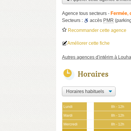
Agence tous secteurs
-
Fermée, 
Secteurs :
accès
PMR
(parkin
Recommander cette agence
Améliorer cette fiche
Autres agences d'intérim à Louh
Horaires
Lundi
8h - 12h
Mardi
8h - 12h
Mercredi
8h - 12h