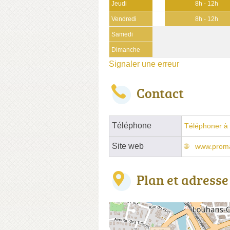
Jeudi
8h - 12h
Vendredi
8h - 12h
Samedi
Dimanche
Signaler une erreur
Contact
Téléphone
Téléphoner à 
Site web
www.proma
Plan et adresse