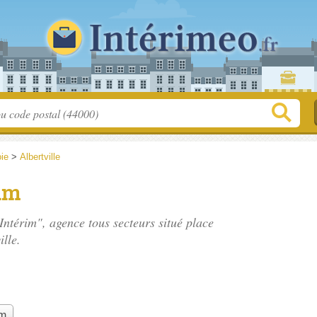
ie
>
Albertville
rim
 Intérim", agence tous secteurs situé
place
ille.
im