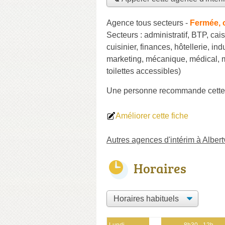
Agence tous secteurs
-
Fermée, 
Secteurs :
administratif
,
BTP
,
cais
cuisinier
,
finances
,
hôtellerie
,
ind
marketing
,
mécanique
,
médical
,
toilettes accessibles)
Une personne
recommande
cett
Améliorer cette fiche
Autres agences d'intérim à Albertv
Horaires
Lundi
8h30 - 12h