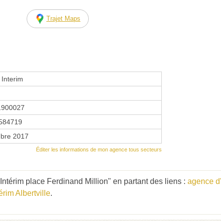
Trajet Maps
e Interim
1900027
584719
bre 2017
Éditer les informations de mon agence tous secteurs
Intérim place Ferdinand Million" en partant des liens :
agence d
rim Albertville
.