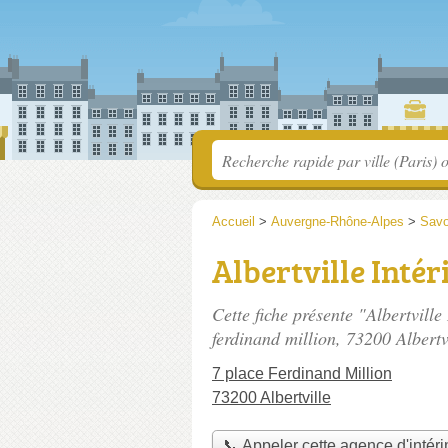
Accueil
>
Auvergne-Rhône-Alpes
>
Savo
Albertville Inté
Cette fiche présente "Albertville
ferdinand million
, 73200 Albertv
7 place Ferdinand Million
73200 Albertville
📞 Appeler cette agence d'intér