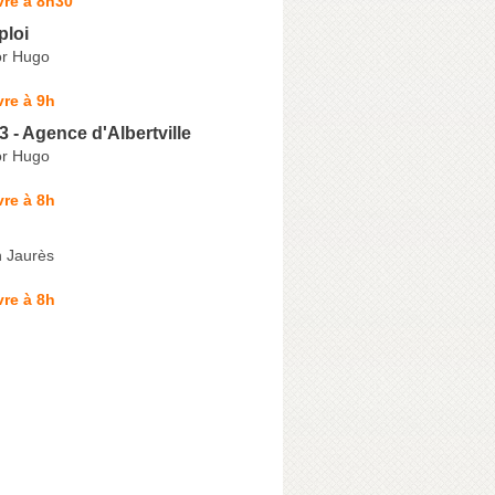
vre à 8h30
ploi
or Hugo
re à 9h
3 - Agence d'Albertville
or Hugo
re à 8h
 Jaurès
re à 8h