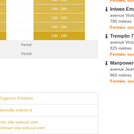
Fermée, ou
Intwee Em
14h - 18h
avenue Vict
14h - 18h
780 mètres
Fermée, ouv
14h - 18h
Tremplin 7
14h - 18h
avenue Vict
Fermé
825 mètres
Fermée, ouv
Fermé
Manpower
avenue Jean
860 mètres
Fermée, ouv
l'agence d'intérim
ertville-interim.fr
rim.site-solocal.com
rimsarl.site-solocal.com