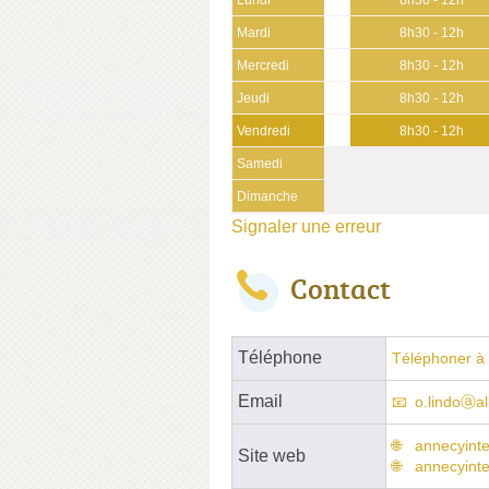
Mardi
8h30 - 12h
Mercredi
8h30 - 12h
Jeudi
8h30 - 12h
Vendredi
8h30 - 12h
Samedi
Dimanche
Signaler une erreur
Contact
Téléphone
Téléphoner à 
Email
o.lindoⓐalb
annecyinte
Site web
annecyinte