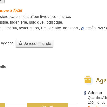
ouvre à 8h30
sière
,
cariste
,
chauffeur livreur
,
commerce
,
ustrie
,
ingénierie
,
juridique
,
logistique
,
multimédia
,
restauration
,
RH
,
tertiaire
,
transport
,
accès
PMR
(
e agence.
Je recommande
ille
Age
Adecco
Quai des Al
100 mètres
14h - 18h