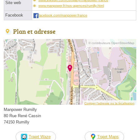
Site web
www.manpower.fr/nos-agences/rumilly.html
Facebook
facebook.com/manpower.france
Plan et adresse
© contributeurs OpenStreetMap
Corriger l’adresse ou la localisation
Manpower Rumilly
80 Rue René Cassin
74150 Rumilly
Trajet Waze
Trajet Maps