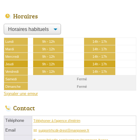
Horaires
Lundi
9h - 12h
14h - 17h
Mardi
9h - 12h
14h - 17h
Mercredi
9h - 12h
14h - 17h
Jeudi
9h - 12h
14h - 17h
Vendredi
9h - 12h
14h - 17h
Samedi
Fermé
Dimanche
Fermé
Signaler une erreur
Contact
Téléphone
Téléphoner à l'agence d'intérim
Email
supportrhcdii-drestⓐmanpower.fr
www.linkedin.com/company/manpower-france