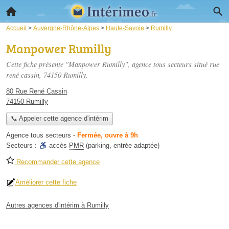
Accueil
>
Auvergne-Rhône-Alpes
>
Haute-Savoie
>
Rumilly
Manpower Rumilly
Cette fiche présente "Manpower Rumilly", agence tous secteurs situé
rue
rené cassin
, 74150 Rumilly.
80 Rue René Cassin
74150 Rumilly
📞 Appeler cette agence d'intérim
Agence tous secteurs
-
Fermée, ouvre à 9h
Secteurs :
accès
PMR
(parking, entrée adaptée)
Recommander cette agence
Améliorer cette fiche
Autres agences d'intérim à Rumilly