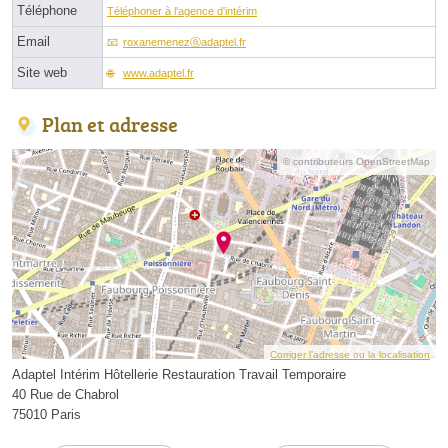
Téléphone
Téléphoner à l'agence d'intérim
Email
roxanemenezⓐadaptel.fr
Site web
www.adaptel.fr
Plan et adresse
© contributeurs OpenStreetMap
Corriger l’adresse ou la localisation
Adaptel Intérim Hôtellerie Restauration Travail Temporaire
40 Rue de Chabrol
75010 Paris