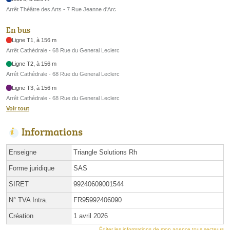
Arrêt Théâtre des Arts - 7 Rue Jeanne d'Arc
En bus
Ligne T1, à 156 m
Arrêt Cathédrale - 68 Rue du General Leclerc
Ligne T2, à 156 m
Arrêt Cathédrale - 68 Rue du General Leclerc
Ligne T3, à 156 m
Arrêt Cathédrale - 68 Rue du General Leclerc
Voir tout
Informations
Enseigne
Triangle Solutions Rh
Forme juridique
SAS
SIRET
99240609001544
N° TVA Intra.
FR95992406090
Création
1 avril 2026
Éditer les informations de mon agence tous secteurs