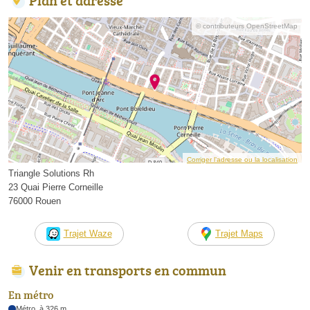
© contributeurs OpenStreetMap
Corriger l’adresse ou la localisation
Triangle Solutions Rh
23 Quai Pierre Corneille
76000 Rouen
Trajet Waze
Trajet Maps
Venir en transports en commun
En métro
Métro, à 326 m