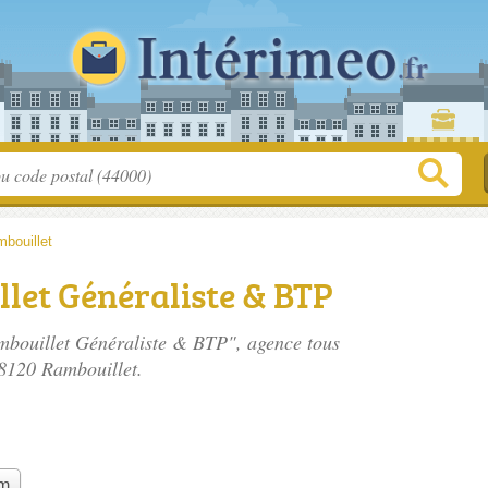
bouillet
let Généraliste & BTP
mbouillet Généraliste & BTP", agence tous
78120 Rambouillet.
im