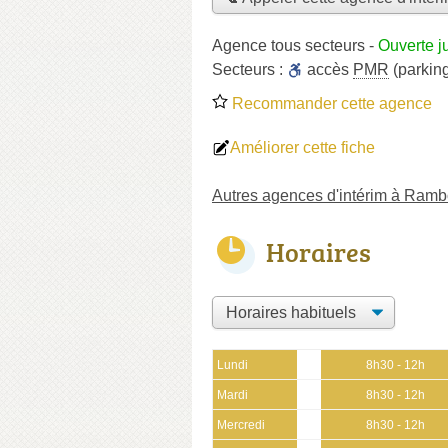
Agence tous secteurs
-
Ouverte j
Secteurs :
accès
PMR
(parkin
Recommander cette agence
Améliorer cette fiche
Autres agences d'intérim à Rambo
Horaires
Lundi
8h30 - 12h
Mardi
8h30 - 12h
Mercredi
8h30 - 12h