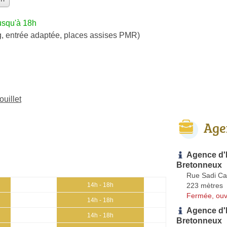
usqu'à 18h
g, entrée adaptée, places assises PMR)
uillet
Age
Agence d'
Bretonneux
Rue Sadi Ca
223 mètres
14h - 18h
Fermée, ouv
14h - 18h
Agence d'
14h - 18h
Bretonneux