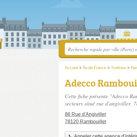
Accueil
>
Île-de-France
>
Yvelines
>
Ram
Adecco Rambouil
Cette fiche présente "Adecco Ra
secteurs situé
rue d'angiviller
, 
86 Rue d'Angiviller
78120 Rambouillet
📞 Appeler cette agence d'intér