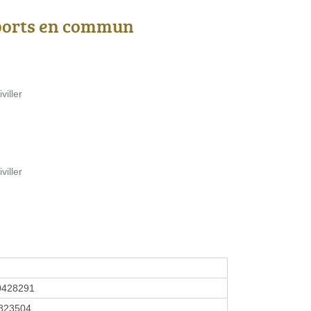
ports en commun
viller
viller
0428291
823504