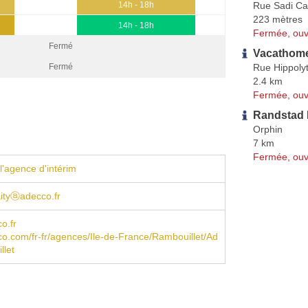
Rue Sadi Ca
14h - 18h
223 mètres
14h - 18h
Fermée, ouv
Fermé
Vacathome
Rue Hippoly
Fermé
2.4 km
Fermée, ouv
Randstad 
Orphin
7 km
Fermée, ouv
l'agence d'intérim
ityⓐadecco.fr
o.fr
.com/fr-fr/agences/Ile-de-France/Rambouillet/Ad
llet