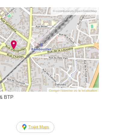
© contributeurs OpenStreetMap
Corriger l’adresse ou la localisation
 & BTP
Trajet Maps