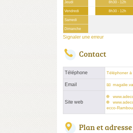
Jeudi
8h30 - 12h
Vendredi
8h30 - 12h
Samedi
Dimanche
Signaler une erreur
Contact
Téléphone
Téléphoner à 
Email
magalie.va
www.adecc
Site web
www.adecco
ecco-Ramboui
Plan et adresse