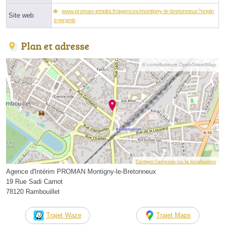
www.proman-emploi.fr/agences/montigny-le-bretonneux?origin
Site web
e=prgmb
Plan et adresse
© contributeurs OpenStreetMap
Corriger l’adresse ou la localisation
Agence d'Intérim PROMAN Montigny-le-Bretonneux
19 Rue Sadi Carnot
78120 Rambouillet
Trajet Waze
Trajet Maps