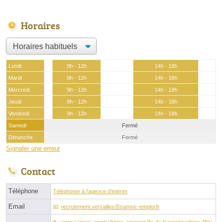
Horaires
Lundi
9h - 12h
14h - 18h
Mardi
9h - 12h
14h - 18h
Mercredi
9h - 12h
14h - 18h
Jeudi
9h - 12h
14h - 18h
Vendredi
9h - 12h
14h - 18h
Samedi
Fermé
Dimanche
Fermé
Signaler une erreur
Contact
Téléphone
Téléphoner à l'agence d'intérim
Email
recrutement.versaillesⓐsamsic-emploi.fr
www.samsic-emploi.fr/nos-agences/ile-de-france/yvelines-78/v