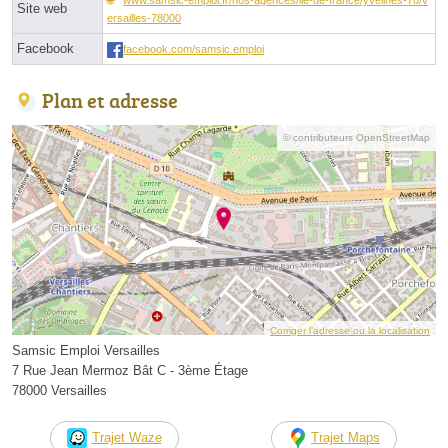
Site web
ersailles-78000
Facebook
facebook.com/samsic.emploi
Plan et adresse
© contributeurs OpenStreetMap
Corriger l’adresse ou la localisation
Samsic Emploi Versailles
7 Rue Jean Mermoz Bât C - 3ème Étage
78000 Versailles
Trajet Waze
Trajet Maps