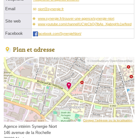
Email
niortⓐsynergie.fr
www.synergie.fr/trouver-une-agence/synergie-niort
Site web
www.youtube.com/channel/UCVeCbQj7lbAs_XjabngHs1w/feed
Facebook
facebook.com/SynergieNiort/
Plan et adresse
© contributeurs OpenStreetMap
Corriger l’adresse ou la localisation
Agence intérim Synergie Niort
146 avenue de la Rochelle