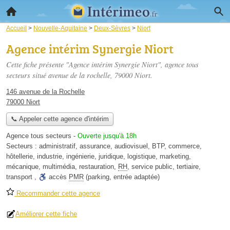
Accueil
>
Nouvelle-Aquitaine
>
Deux-Sèvres
>
Niort
Agence intérim Synergie Niort
Cette fiche présente "Agence intérim Synergie Niort", agence tous
secteurs situé
avenue de la rochelle
, 79000 Niort.
146 avenue de la Rochelle
79000 Niort
📞 Appeler cette agence d'intérim
Agence tous secteurs
-
Ouverte jusqu'à 18h
Secteurs :
administratif
,
assurance
,
audiovisuel
,
BTP
,
commerce
,
hôtellerie
,
industrie
,
ingénierie
,
juridique
,
logistique
,
marketing
,
mécanique
,
multimédia
,
restauration
,
RH
,
service public
,
tertiaire
,
transport
,
accès
PMR
(parking, entrée adaptée)
Recommander cette agence
Améliorer cette fiche