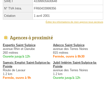
SIRET
43399935600648
N° TVA Intra.
FR60433999356
Création
1 avril 2001
Éditer les informations de mon agence tous secteurs
Agences à proximité
Expertis Saint Sulpice
Adecco Saint Sulpice
avenue Rhin et Danube
avenue des Terres Noires
260 mètres
815 mètres
Ouverte jusqu'à 12h
Fermée, ouvre à 8h30
Samsic Emploi Saint-Sulpice-la-
Jubil Intérim Saint-Sulpice-la-
Pointe
Pointe
Route de Lavaur
avenue des Terres Noires
1.2 km
1.2 km
Fermée, ouvre à 9h
Ouverte jusqu'à 12h