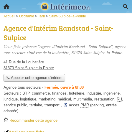
Accueil
>
Occitanie
>
Tarn
>
Saint-Sulpice-la-Pointe
Agence d'Intérim Randstad - Saint-
Sulpice
Cette fiche présente "Agence d'Intérim Randstad - Saint-Sulpice", agence
tous secteurs situé
rue de la loubatière
, 81370 Saint-Sulpice-la-Pointe.
41 Rue de la Loubatière
81370 Saint-Sulpice-la-Pointe
📞 Appeler cette agence d'intérim
Agence tous secteurs
-
Fermée, ouvre à 8h30
Secteurs :
BTP
,
commerce
,
finances
,
hôtellerie
,
industrie
,
ingénierie
,
juridique
,
logistique
,
marketing
,
médical
,
multimédia
,
restauration
,
RH
,
service public
,
tertiaire
,
transport
,
accès
PMR
(parking, entrée
adaptée)
Recommander cette agence