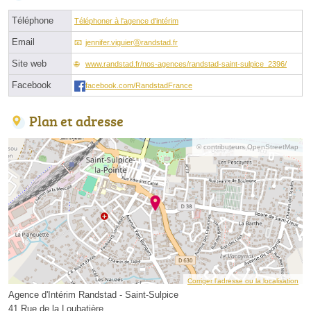
Téléphone
Téléphoner à l'agence d'intérim
Email
jennifer.viguierⓐrandstad.fr
Site web
www.randstad.fr/nos-agences/randstad-saint-sulpice_2396/
Facebook
facebook.com/RandstadFrance
Plan et adresse
© contributeurs OpenStreetMap
Corriger l’adresse ou la localisation
Agence d'Intérim Randstad - Saint-Sulpice
41 Rue de la Loubatière