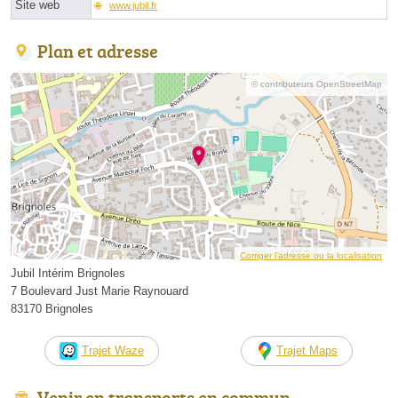
Site web
www.jubil.fr
Plan et adresse
© contributeurs OpenStreetMap
Corriger l’adresse ou la localisation
Jubil Intérim Brignoles
7 Boulevard Just Marie Raynouard
83170 Brignoles
Trajet Waze
Trajet Maps
Venir en transports en commun