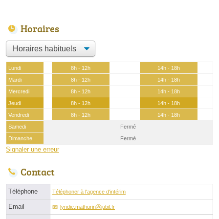
Horaires
Lundi
8h - 12h
14h - 18h
Mardi
8h - 12h
14h - 18h
Mercredi
8h - 12h
14h - 18h
Jeudi
8h - 12h
14h - 18h
Vendredi
8h - 12h
14h - 18h
Samedi
Fermé
Dimanche
Fermé
Signaler une erreur
Contact
Téléphone
Téléphoner à l'agence d'intérim
Email
lyndie.mathurinⓐjubil.fr