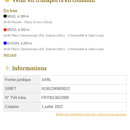
En bus
SR111, à 189 m
Arrêt Piscine - Place Gross-Gérau
SR213, à 203 m
Arrêt Place Clemenceau (Ets Jeanne d'Arc) - 3 Immeuble le Saint-Louis
SCO203, à 203 m
Arrêt Place Clemenceau (Ets Jeanne d'Arc) - 3 Immeuble le Saint-Louis
Voir tout
Informations
Forme juridique
SARL
SIRET
91362290800022
N° TVA Intra.
FR70913622908
Création
1 juillet 2022
Éditer les informations de mon agence tous secteurs