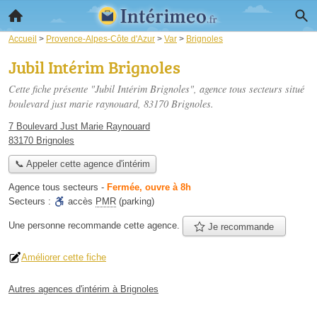
Accueil
>
Provence-Alpes-Côte d'Azur
>
Var
>
Brignoles
Jubil Intérim Brignoles
Cette fiche présente "Jubil Intérim Brignoles", agence tous secteurs situé
boulevard just marie raynouard
, 83170 Brignoles.
7 Boulevard Just Marie Raynouard
83170 Brignoles
📞 Appeler cette agence d'intérim
Agence tous secteurs
-
Fermée, ouvre à 8h
Secteurs :
accès
PMR
(parking)
Une personne
recommande
cette agence.
Je recommande
Améliorer cette fiche
Autres agences d'intérim à Brignoles