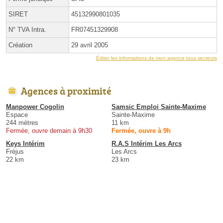
SIRET
45132990801035
N° TVA Intra.
FR07451329908
Création
29 avril 2005
Éditer les informations de mon agence tous secteurs
Agences à proximité
Manpower Cogolin
Samsic Emploi Sainte-Maxime
Espace
Sainte-Maxime
244 mètres
11 km
Fermée, ouvre demain à 9h30
Fermée, ouvre à 9h
Keys Intérim
R.A.S Intérim Les Arcs
Fréjus
Les Arcs
22 km
23 km