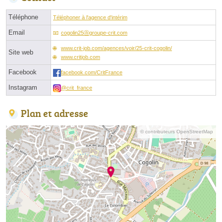
Téléphone
Téléphoner à l'agence d'intérim
Email
cogolin25ⓐgroupe-crit.com
www.crit-job.com/agences/voir/25-crit-cogolin/
Site web
www.critjob.com
Facebook
facebook.com/CritFrance
Instagram
@crit_france
Plan et adresse
© contributeurs OpenStreetMap