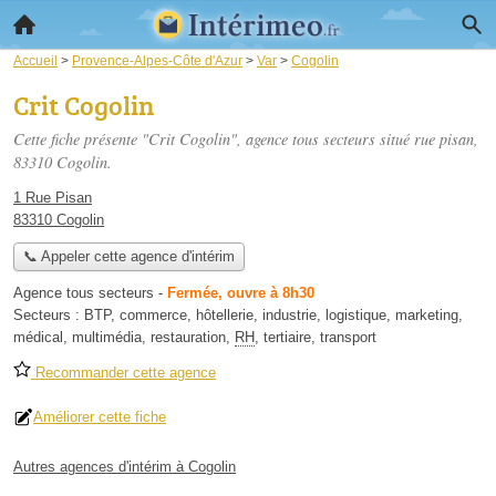
Accueil
>
Provence-Alpes-Côte d'Azur
>
Var
>
Cogolin
Crit Cogolin
Cette fiche présente "Crit Cogolin", agence tous secteurs situé
rue pisan
,
83310 Cogolin.
1 Rue Pisan
83310 Cogolin
📞 Appeler cette agence d'intérim
Agence tous secteurs
-
Fermée, ouvre à 8h30
Secteurs :
BTP
,
commerce
,
hôtellerie
,
industrie
,
logistique
,
marketing
,
médical
,
multimédia
,
restauration
,
RH
,
tertiaire
,
transport
Recommander cette agence
Améliorer cette fiche
Autres agences d'intérim à Cogolin