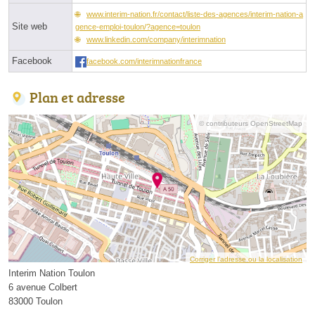
www.interim-nation.fr/contact/liste-des-agences/interim-nation-a
Site web
gence-emploi-toulon/?agence=toulon
www.linkedin.com/company/interimnation
Facebook
facebook.com/interimnationfrance
Plan et adresse
© contributeurs OpenStreetMap
Corriger l’adresse ou la localisation
Interim Nation Toulon
6 avenue Colbert
83000 Toulon