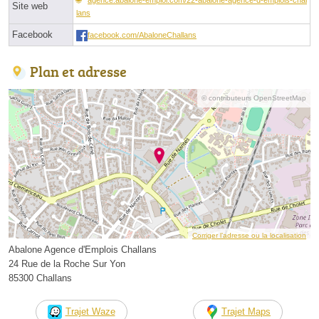
Site web
lans
Facebook
facebook.com/AbaloneChallans
Plan et adresse
© contributeurs OpenStreetMap
Corriger l’adresse ou la localisation
Abalone Agence d'Emplois Challans
24 Rue de la Roche Sur Yon
85300 Challans
Trajet Waze
Trajet Maps