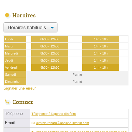
Horaires
Lundi
8h30 - 12h30
14h - 18h
Mardi
8h30 - 12h30
14h - 18h
Mercredi
8h30 - 12h30
14h - 18h
Jeudi
8h30 - 12h30
14h - 18h
Vendredi
8h30 - 12h30
14h - 18h
Samedi
Fermé
Dimanche
Fermé
Signaler une erreur
Contact
Téléphone
Téléphoner à l'agence d'intérim
Email
cynthia.renardⓐabalone-interim.com
agence.abalone-emploi.com/22-abalone-agence-d-emplois-chal