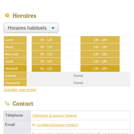
Horaires
Lundi
9h - 12h
14h - 18h
Mardi
9h - 12h
14h - 18h
Mercredi
9h - 12h
14h - 18h
Jeudi
9h - 12h
14h - 18h
Vendredi
9h - 12h
14h - 18h
Samedi
Fermé
Dimanche
Fermé
Signaler une erreur
Contact
Téléphone
Téléphoner à l'agence d'intérim
Email
ra.poitiersⓐsamsic-emploi.fr
www.samsic-emploi.fr/nos-agences/nouvelle-aquitaine/vienne/p