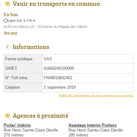
Venir en transports en commun
En bus
Ligne 114, à 176 m
Arrêt Les Glieres (2) - 42 Avenue du Plateau des Glières
Voir tout
Informations
Forme juridique
SAS
SIRET
81969240100089
N° TVA Intra.
FR48819692401
Création
2 septembre 2019
Éditer les informations de mon agence tous secteurs
Agences à proximité
Pictav' Intérim
Avantage Interim Poitiers
Rue Henri Sainte-Claire Déville
Rue Henri Sainte-Claire Déville
270 mètres
285 mètres