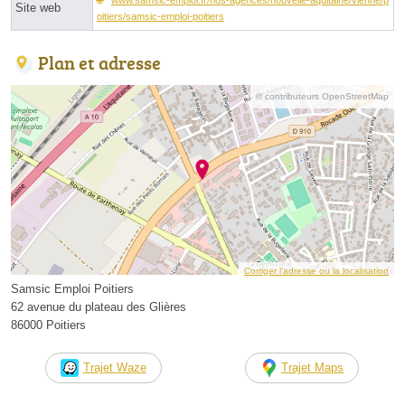
Site web
oitiers/samsic-emploi-poitiers
Plan et adresse
© contributeurs OpenStreetMap
Corriger l’adresse ou la localisation
Samsic Emploi Poitiers
62 avenue du plateau des Glières
86000 Poitiers
Trajet Waze
Trajet Maps