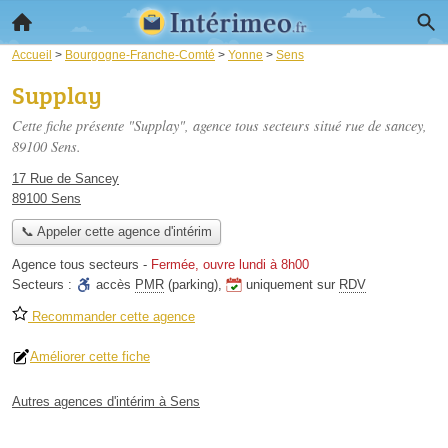
Accueil
>
Bourgogne-Franche-Comté
>
Yonne
>
Sens
Supplay
Cette fiche présente "Supplay", agence tous secteurs situé
rue de sancey
,
89100 Sens.
17 Rue de Sancey
89100 Sens
📞 Appeler cette agence d'intérim
Agence tous secteurs
-
Fermée, ouvre lundi à 8h00
Secteurs :
accès
PMR
(parking)
,
uniquement sur
RDV
Recommander cette agence
Améliorer cette fiche
Autres agences d'intérim à Sens