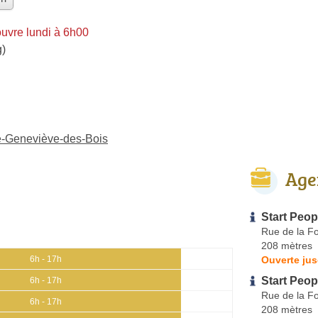
uvre lundi à 6h00
g)
te-Geneviève-des-Bois
Age
Start Peop
Rue de la F
208 mètres
Ouverte jus
6h - 17h
Start Peop
6h - 17h
Rue de la F
6h - 17h
208 mètres