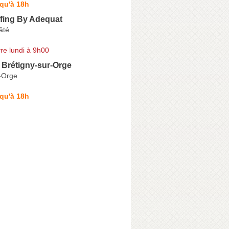
qu'à 18h
ffing By Adequat
âté
re lundi à 9h00
Brétigny-sur-Orge
r-Orge
qu'à 18h