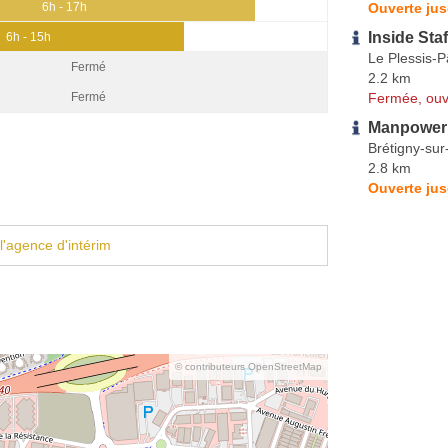
Ouverte jus
6h - 17h
Inside Sta
6h - 15h
Le Plessis-P
Fermé
2.2 km
Fermée, ouv
Fermé
Manpower 
Brétigny-su
2.8 km
Ouverte jus
l'agence d'intérim
© contributeurs OpenStreetMap