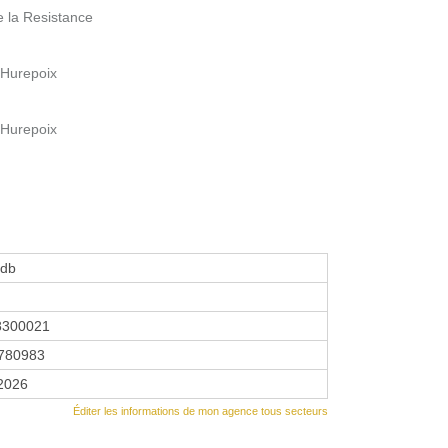
e la Resistance
 Hurepoix
 Hurepoix
gdb
8300021
780983
 2026
Éditer les informations de mon agence tous secteurs