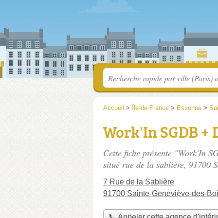
Accueil
>
Île-de-France
>
Essonne
>
Sa
Work'In SGDB + 
Cette fiche présente "Work'In S
situé
rue de la sablière
, 91700 S
7 Rue de la Sablière
91700 Sainte-Geneviève-des-Bo
📞 Appeler cette agence d'intér