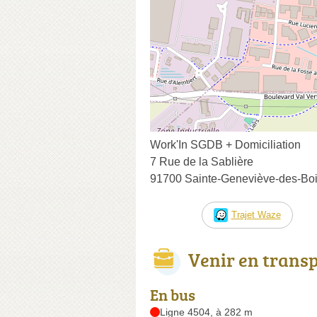
Work'In SGDB + Domiciliation
7 Rue de la Sablière
91700 Sainte-Geneviève-des-Bo
Trajet Waze
Venir en trans
En bus
Ligne 4504, à 282 m