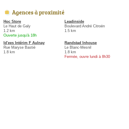
Agences à proximité
Hoc Store
Leadinside
Le Haut de Galy
Boulevard André Citroën
1.2 km
1.5 km
Ouverte jusqu'à 18h
Id'ees Intérim F Aulnay
Randstad Inhouse
Rue Maryse Bastié
Le Blanc-Mesnil
1.8 km
1.8 km
Fermée, ouvre lundi à 8h30