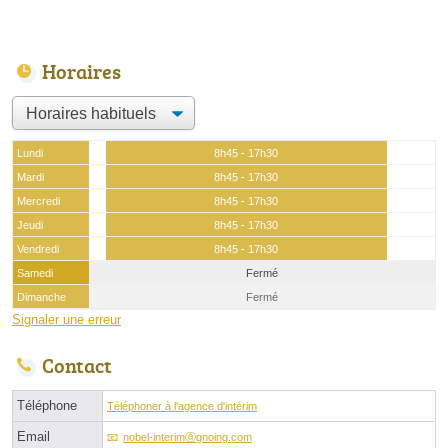
Horaires
Lundi
8h45 - 17h30
Mardi
8h45 - 17h30
Mercredi
8h45 - 17h30
Jeudi
8h45 - 17h30
Vendredi
8h45 - 17h30
Samedi
Fermé
Dimanche
Fermé
Signaler une erreur
Contact
Téléphone
Téléphoner à l'agence d'intérim
Email
nobel-interimⓐgnoing.com