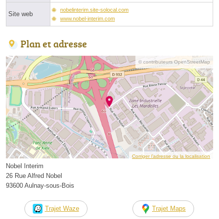
nobelinterim.site-solocal.com
Site web
www.nobel-interim.com
Plan et adresse
© contributeurs OpenStreetMap
Corriger l’adresse ou la localisation
Nobel Interim
26 Rue Alfred Nobel
93600 Aulnay-sous-Bois
Trajet Waze
Trajet Maps