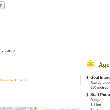
im
lly-Larue
Age
Goal Intér
l'agence d'intérim
Rue du Lieut
680 mètres
Start Peop
Rungis
1.1 km
Fermée, ouv
© contributeurs OpenStreetMap