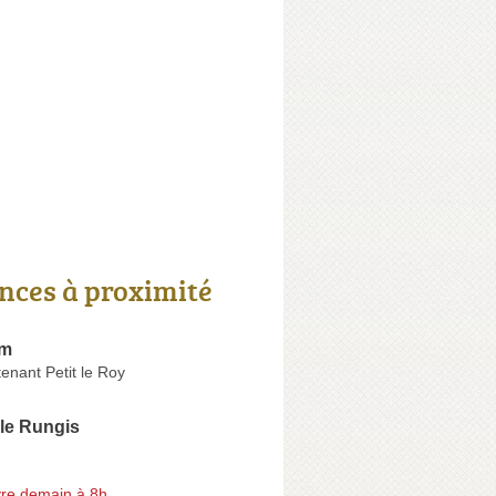
nces à proximité
im
enant Petit le Roy
le Rungis
re demain à 8h