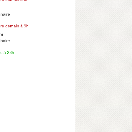
naire
re demain à 9h
im
naire
qu'à 23h