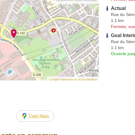
Actual
Rue du Sémi
1.1 km
Fermée, ouv
Goal Inter
Rue du Sémi
1.1 km
Ouverte jus
Corriger l’adresse ou la localisation
Trajet Maps
ports en commun