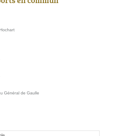
 Hochart
5
5
du Général de Gaulle
ple