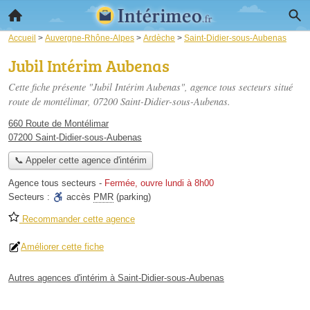
Accueil
>
Auvergne-Rhône-Alpes
>
Ardèche
>
Saint-Didier-sous-Aubenas
Jubil Intérim Aubenas
Cette fiche présente "Jubil Intérim Aubenas", agence tous secteurs situé
route de montélimar
, 07200 Saint-Didier-sous-Aubenas.
660 Route de Montélimar
07200 Saint-Didier-sous-Aubenas
📞 Appeler cette agence d'intérim
Agence tous secteurs
-
Fermée, ouvre lundi à 8h00
Secteurs :
accès
PMR
(parking)
Recommander cette agence
Améliorer cette fiche
Autres agences d'intérim à Saint-Didier-sous-Aubenas