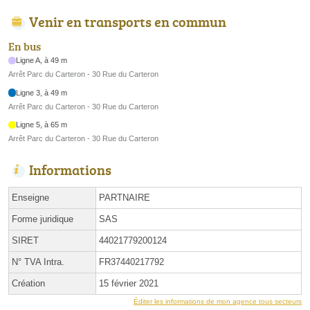
Venir en transports en commun
En bus
Ligne A, à 49 m
Arrêt Parc du Carteron - 30 Rue du Carteron
Ligne 3, à 49 m
Arrêt Parc du Carteron - 30 Rue du Carteron
Ligne 5, à 65 m
Arrêt Parc du Carteron - 30 Rue du Carteron
Informations
Enseigne
PARTNAIRE
Forme juridique
SAS
SIRET
44021779200124
N° TVA Intra.
FR37440217792
Création
15 février 2021
Éditer les informations de mon agence tous secteurs