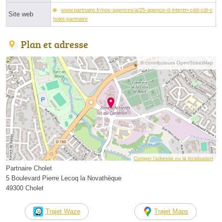
www.partnaire.fr/nos-agences/a/25-agence-d-interim-cdd-cdi-c
Site web
holet-partnaire
Plan et adresse
© contributeurs OpenStreetMap
Corriger l’adresse ou la localisation
Partnaire Cholet
5 Boulevard Pierre Lecoq la Novathèque
49300 Cholet
Trajet Waze
Trajet Maps