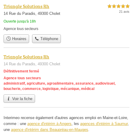
Triangle Solutions Rh
5,0 étoiles sur 5
21 avis
14 Rue du Paradis, 49300 Cholet
Ouverte jusqu'à 18h
Agence tous secteurs
Horaires
Téléphone
Triangle Solutions Rh
14 Rue du Paradis, 49300 Cholet
Définitivement fermé
Agence tous secteurs
administratif
,
agriculture
,
agroalimentaire
,
assurance
,
audiovisuel
,
boucherie
,
commerce
,
logistique
,
mécanique
,
médical
Voir la fiche
Interimeo recense également d'autres agences emploi en Maine-et-Loire,
comme : une
agence d'intérim à Angers
, les
agences d'intérim à Saumur
,
une
agence d'intérim dans Beaupréau-en-Mauges
.