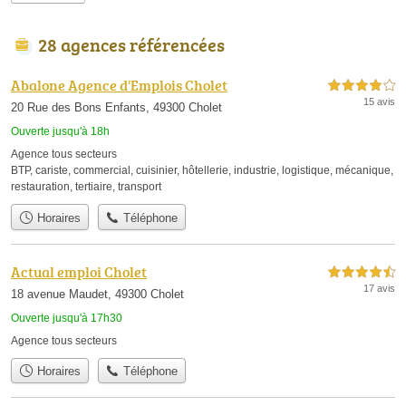
28 agences référencées
Abalone Agence d'Emplois Cholet
4,0 étoiles sur 5
15 avis
20 Rue des Bons Enfants, 49300 Cholet
Ouverte jusqu'à 18h
Agence tous secteurs
BTP
,
cariste
,
commercial
,
cuisinier
,
hôtellerie
,
industrie
,
logistique
,
mécanique
,
restauration
,
tertiaire
,
transport
Horaires
Téléphone
Actual emploi Cholet
4,5 étoiles sur 5
17 avis
18 avenue Maudet, 49300 Cholet
Ouverte jusqu'à 17h30
Agence tous secteurs
Horaires
Téléphone