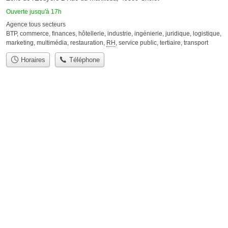
Ouverte jusqu'à 17h
Agence tous secteurs
BTP
,
commerce
,
finances
,
hôtellerie
,
industrie
,
ingénierie
,
juridique
,
logistique
,
marketing
,
multimédia
,
restauration
,
RH
,
service public
,
tertiaire
,
transport
Horaires
Téléphone