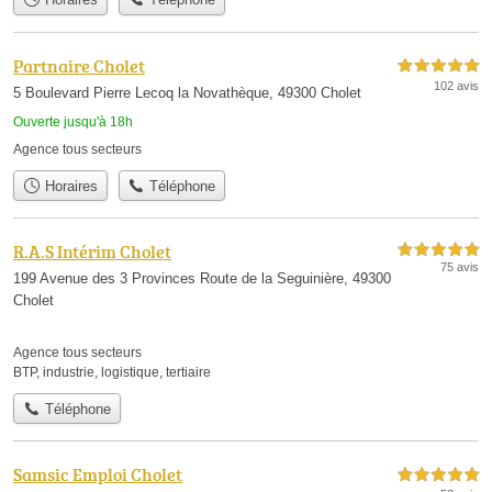
Partnaire Cholet
5,0 étoiles sur 5
102 avis
5 Boulevard Pierre Lecoq la Novathèque, 49300 Cholet
Ouverte jusqu'à 18h
Agence tous secteurs
Horaires
Téléphone
R.A.S Intérim Cholet
5,0 étoiles sur 5
75 avis
199 Avenue des 3 Provinces Route de la Seguinière, 49300
Cholet
Agence tous secteurs
BTP
,
industrie
,
logistique
,
tertiaire
Téléphone
Samsic Emploi Cholet
5,0 étoiles sur 5