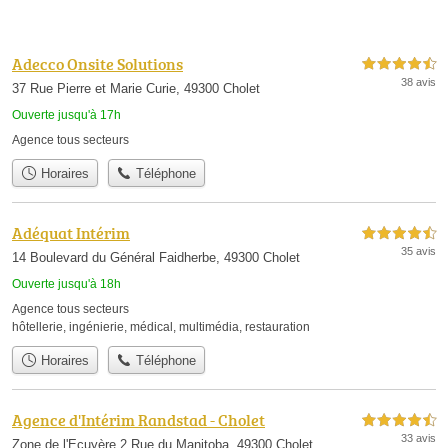
Adecco Onsite Solutions
4,5 étoiles sur 5
38 avis
37 Rue Pierre et Marie Curie, 49300 Cholet
Ouverte jusqu'à 17h
Agence tous secteurs
Horaires
Téléphone
Adéquat Intérim
4,5 étoiles sur 5
35 avis
14 Boulevard du Général Faidherbe, 49300 Cholet
Ouverte jusqu'à 18h
Agence tous secteurs
hôtellerie
,
ingénierie
,
médical
,
multimédia
,
restauration
Horaires
Téléphone
Agence d'Intérim Randstad - Cholet
4,5 étoiles sur 5
33 avis
Zone de l'Ecuyère 2 Rue du Manitoba, 49300 Cholet