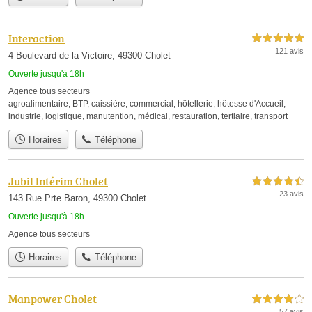
Interaction
5,0 étoiles sur 5
121 avis
4 Boulevard de la Victoire, 49300 Cholet
Ouverte jusqu'à 18h
Agence tous secteurs
agroalimentaire
,
BTP
,
caissière
,
commercial
,
hôtellerie
,
hôtesse d'Accueil
,
industrie
,
logistique
,
manutention
,
médical
,
restauration
,
tertiaire
,
transport
Horaires
Téléphone
Jubil Intérim Cholet
4,5 étoiles sur 5
23 avis
143 Rue Prte Baron, 49300 Cholet
Ouverte jusqu'à 18h
Agence tous secteurs
Horaires
Téléphone
Manpower Cholet
4,0 étoiles sur 5
57 avis