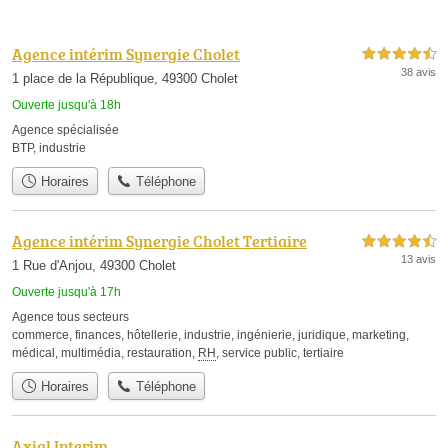
Agence intérim Synergie Cholet
4,5 étoiles sur 5
38 avis
1 place de la République, 49300 Cholet
Ouverte jusqu'à 18h
Agence spécialisée
BTP
,
industrie
Horaires
Téléphone
Agence intérim Synergie Cholet Tertiaire
4,5 étoiles sur 5
13 avis
1 Rue d'Anjou, 49300 Cholet
Ouverte jusqu'à 17h
Agence tous secteurs
commerce
,
finances
,
hôtellerie
,
industrie
,
ingénierie
,
juridique
,
marketing
,
médical
,
multimédia
,
restauration
,
RH
,
service public
,
tertiaire
Horaires
Téléphone
Axial Interim