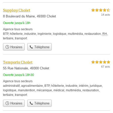
Supplay Cholet
4,5 étoiles sur 5
14 avis
8 Boulevard du Maine, 49300 Cholet
Ouverte jusqu'à 18h
Agence tous secteurs
BTP
,
hôtellerie
,
industrie
,
ingénierie
,
logistique
,
multimédia
,
restauration
,
RH
,
tertiaire
,
transport
Horaires
Téléphone
Temporis Cholet
5,0 étoiles sur 5
67 avis
55 Rue Nationale, 49300 Cholet
Ouverte jusqu'à 18h30
Agence tous secteurs
administratif
,
agroalimentaire
,
BTP
,
hôtellerie
,
industrie
,
intérim
,
juridique
,
logistique
,
manutention
,
mécanique
,
médical
,
multimédia
,
restauration
,
tertiaire
,
transport
Horaires
Téléphone