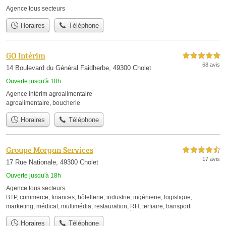
Agence tous secteurs
Horaires
Téléphone
GO Intérim
5,0 étoiles sur 5
68 avis
14 Boulevard du Général Faidherbe, 49300 Cholet
Ouverte jusqu'à 18h
Agence intérim agroalimentaire
agroalimentaire
,
boucherie
Horaires
Téléphone
Groupe Morgan Services
4,5 étoiles sur 5
17 avis
17 Rue Nationale, 49300 Cholet
Ouverte jusqu'à 18h
Agence tous secteurs
BTP
,
commerce
,
finances
,
hôtellerie
,
industrie
,
ingénierie
,
logistique
,
marketing
,
médical
,
multimédia
,
restauration
,
RH
,
tertiaire
,
transport
Horaires
Téléphone