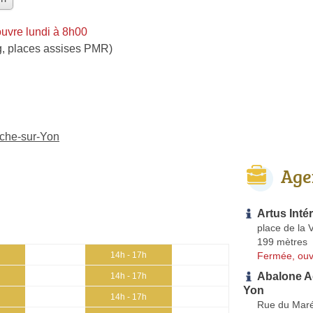
uvre lundi à 8h00
g, places assises PMR)
oche-sur-Yon
Age
Artus Inté
place de la
199 mètres
Fermée, ouv
14h - 17h
Abalone A
14h - 17h
Yon
14h - 17h
Rue du Maré