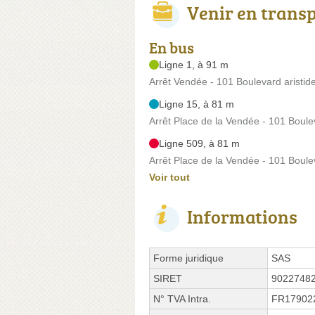
Venir en trans
En bus
Ligne 1, à 91 m
Arrêt Vendée - 101 Boulevard aristid
Ligne 15, à 81 m
Arrêt Place de la Vendée - 101 Boulev
Ligne 509, à 81 m
Arrêt Place de la Vendée - 101 Boulev
Voir tout
Informations
Forme juridique
SAS
SIRET
9022748
N° TVA Intra.
FR17902