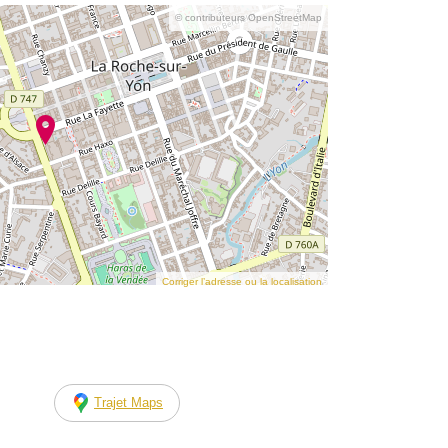
© contributeurs OpenStreetMap
Corriger l’adresse ou la localisation
Trajet Maps