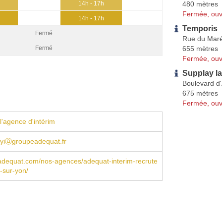
480 mètres
14h - 17h
Fermée, ouv
14h - 17h
Temporis
Fermé
Rue du Maré
655 mètres
Fermé
Fermée, ouv
Supplay l
Boulevard d'
675 mètres
Fermée, ouv
l'agence d'intérim
yiⓐgroupeadequat.fr
adequat.com/nos-agences/adequat-interim-recrute
-sur-yon/