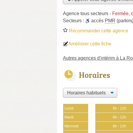
Agence tous secteurs
-
Fermée, o
Secteurs :
accès
PMR
(parkin
Recommander cette agence
Améliorer cette fiche
Autres agences d'intérim à La R
Horaires
Lundi
8h - 12h
Mardi
8h - 12h
Mercredi
8h - 12h