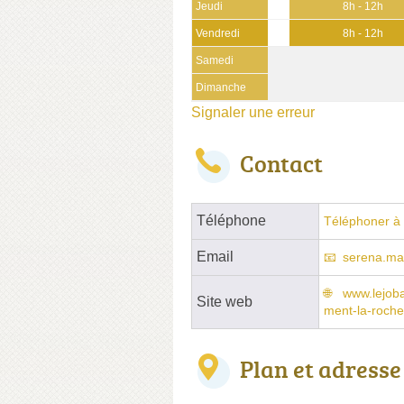
Jeudi
8h - 12h
Vendredi
8h - 12h
Samedi
Dimanche
Signaler une erreur
Contact
Téléphone
Téléphoner à 
Email
serena.ma
www.lejob
Site web
ment-la-roche
Plan et adresse