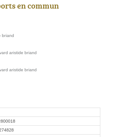
ports en commun
e briand
ard aristide briand
ard aristide briand
2800018
274828