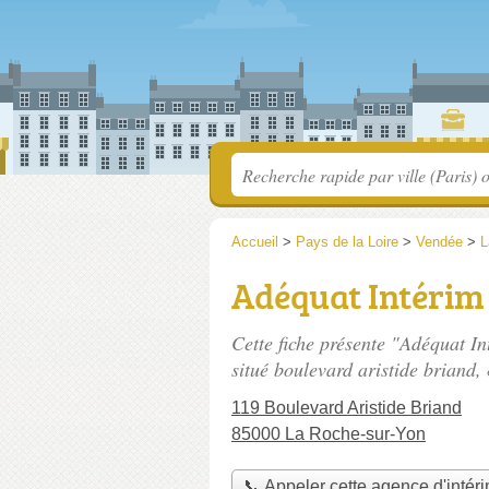
Accueil
>
Pays de la Loire
>
Vendée
>
L
Adéquat Intérim
Cette fiche présente "Adéquat I
situé
boulevard aristide briand
,
119 Boulevard Aristide Briand
85000 La Roche-sur-Yon
📞 Appeler cette agence d'intér