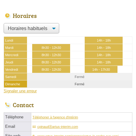
Horaires
Lundi
14h - 18h
Mardi
8h30 - 12h30
14h - 18h
Mercredi
8h30 - 12h30
14h - 18h
Jeudi
8h30 - 12h30
14h - 18h
Vendredi
8h30 - 12h30
14h - 17h30
Samedi
Fermé
Dimanche
Fermé
Signaler une erreur
Contact
Téléphone
Téléphoner à l'agence d'intérim
Email
cpinaudⓐartus-interim.com
Site web
www.artus-interim.com/agence/artus-la-roche-sur-yon/