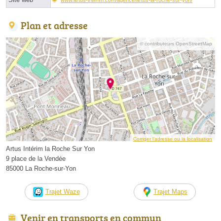
Plan et adresse
© contributeurs OpenStreetMap
Corriger l’adresse ou la localisation
Artus Intérim la Roche Sur Yon
9 place de la Vendée
85000 La Roche-sur-Yon
Trajet Waze
Trajet Maps
Venir en transports en commun